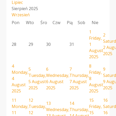
Lipiec
Sierpień 2025
Wrzesień
Pon
Wto
Śro
Czw
Pią
Sob
Nie
1
2
Friday,
Saturd
28
29
30
31
1
2 Aug
August
2025
2025
4
8
5
6
7
9
Monday,
Friday,
Tuesday,
Wednesday,
Thursday,
Saturd
4
8
5 August
6 August
7 August
9 Aug
August
August
2025
2025
2025
2025
2025
2025
11
12
15
16
13
14
Monday,
Tuesday,
Friday,
Saturd
Wednesday,
Thursday,
11
12
15
16
13 August
14 August