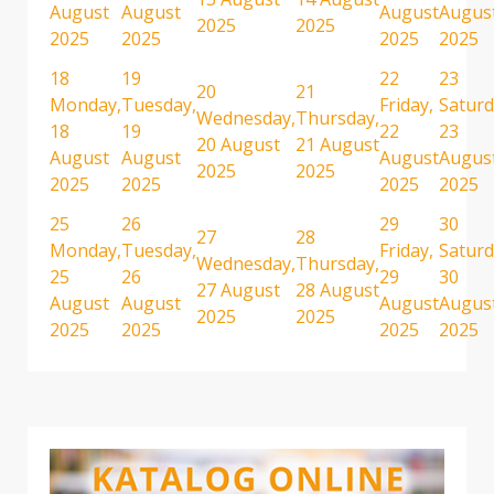
August
August
August
Augus
2025
2025
2025
2025
2025
2025
18
19
22
23
20
21
Monday,
Tuesday,
Friday,
Saturd
Wednesday,
Thursday,
18
19
22
23
20 August
21 August
August
August
August
Augus
2025
2025
2025
2025
2025
2025
25
26
29
30
27
28
Monday,
Tuesday,
Friday,
Saturd
Wednesday,
Thursday,
25
26
29
30
27 August
28 August
August
August
August
Augus
2025
2025
2025
2025
2025
2025